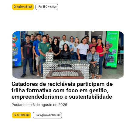
De
Agência Brasil
Por
EBC Notícias
Catadores de recicláveis participam de
trilha formativa com foco em gestão,
empreendedorismo e sustentabilidade
Postado em 6 de agosto de 2026
De
SEBRAE/RR
Por
Agência Sebrae-RR