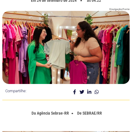
Em
24 de setembro de 2024
as
04:22
Divulgação/Fonte
Compartilhe:
Da
Agência Sebrae-RR
De
SEBRAE/RR