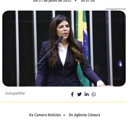
Em
21 de junho de 2025
as
07:00
Divulgação/Fonte
Compartilhe:
Da
Camara Notícias
De
Agência Câmara